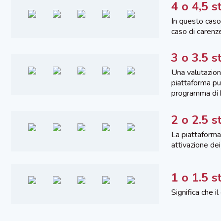
4 o 4,5 s
In questo caso
caso di carenze
3 o 3.5 s
Una valutazione
piattaforma pu
programma di b
2 o 2.5 s
La piattaforma 
attivazione de
1 o 1.5 s
Significa che i