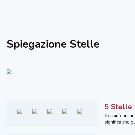
Spiegazione Stelle
5 Stelle
Il casinò onlin
significa che g