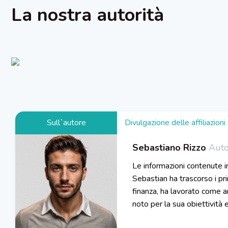
La nostra autorità
Sull`autore
Divulgazione delle affiliazioni
Sebastiano Rizzo
Auto
Le informazioni contenute i
Sebastian ha trascorso i pr
finanza, ha lavorato come a
noto per la sua obiettività e