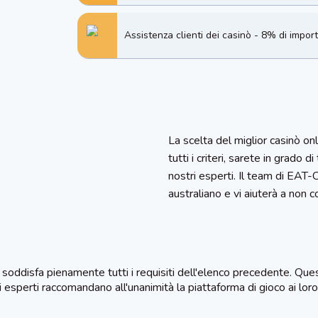
Assistenza clienti dei casinò - 8% di impor
La scelta del miglior casinò on
tutti i criteri, sarete in grado 
nostri esperti. Il team di EAT
australiano e vi aiuterà a non 
e soddisfa pienamente tutti i requisiti dell'elenco precedente. Que
li esperti raccomandano all'unanimità la piattaforma di gioco ai loro 