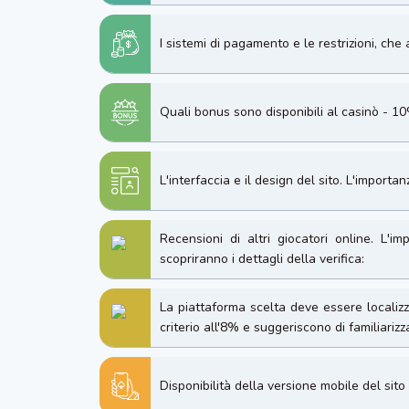
I sistemi di pagamento e le restrizioni, che
Quali bonus sono disponibili al casinò - 1
L'interfaccia e il design del sito. L'importan
Recensioni di altri giocatori online. L'i
scopriranno i dettagli della verifica:
La piattaforma scelta deve essere localizz
criterio all'8% e suggeriscono di familiarizza
Disponibilità della versione mobile del sito